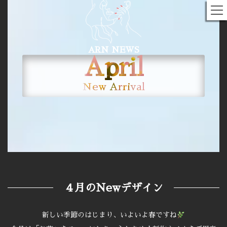
コ
ナ
ン
ビ
テ
ゲ
ン
ー
ツ
シ
へ
ョ
ス
ン
ARN NEWS
キ
に
April
ッ
移
プ
動
New Arrival
４月のNewデザイン
新しい季節のはじまり、いよいよ春ですね