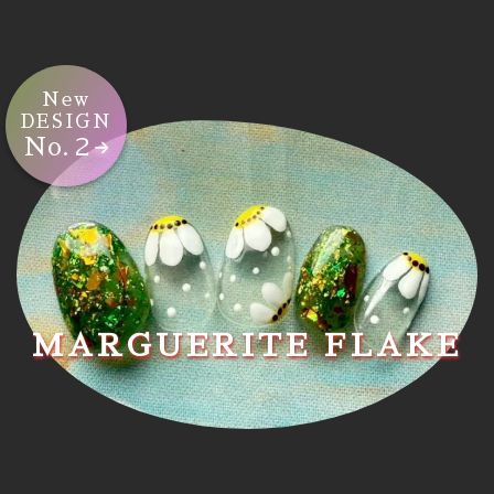
New
DESIGN
No.２
MARGUERITE FLAKE