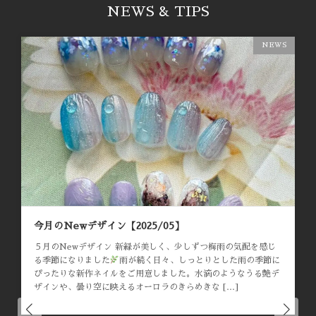
NEWS & TIPS
NEWS
今月のNewデザイン【2025/03】
３月のNewデザイン 少しずつ春の気配を感じる季節になりまし
た
今月は、どこか懐かしくて可愛いレトロデザインをご用意し
ました！クラシカルなカラーやヴィンテージ感のあるアートで、
指先から春を楽しんでみませんか？
新しい季 […]